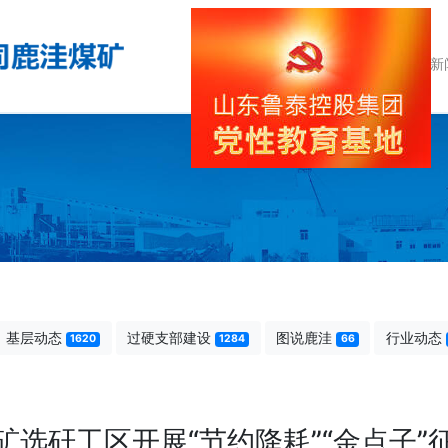
首 页
企业简介
鹿洼新
基层动态
过硬支部建设
图说鹿洼
行业动态
1620
1284
66
矿选矸工区开展“节约降耗”“金点子”