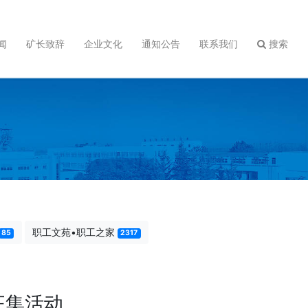
闻
矿长致辞
企业文化
通知公告
联系我们
搜索
职工文苑•职工之家
85
2317
征集活动