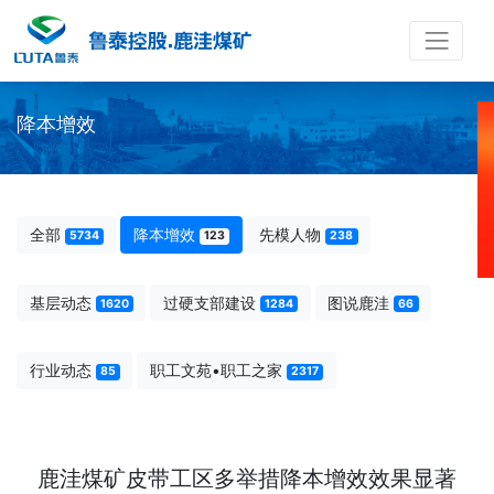
降本增效
全部
降本增效
先模人物
5734
123
238
基层动态
过硬支部建设
图说鹿洼
1620
1284
66
行业动态
职工文苑•职工之家
85
2317
鹿洼煤矿皮带工区多举措降本增效效果显著