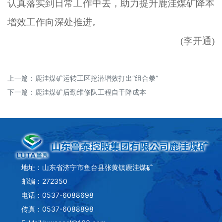
认真落实到日常工作中去，助力提升鹿洼煤矿降本
增效工作向深处推进。
(
李开通)
上一篇：
鹿洼煤矿运转工区挖潜增效打出“组合拳”
下一篇：
鹿洼煤矿后勤维修队工程自干降成本
地址：山东省济宁市鱼台县张黄镇鹿洼煤矿
邮编：272350
电话：0537-6088698
传真：0537-6088898