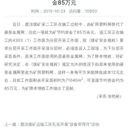
金85万元
时间：2015-10-23 访问量：10950
近日，鹿洼煤矿采二工区在施工过程中，由矿用塑料网替代了
菱形金属网，仅此一项就为矿节约资金了85万余元。 该工区正在施
工的4303（1）工作面为分层开采工作面，按《煤矿安全规程》要
求分层开采工作面开采顶分层时，必须造设人工假顶，为下分层开
采造条件。原来工作面使用的是菱形金属网，为了降本增效，经矿
研究决定，在《煤矿安全规程》规定允许的情况下由原来使用的菱
形金属网更改为矿用塑料网，这样一来每平方米能降低成本12元左
2
右，目前工作面剩余开采面积约为71040m
，可直接节约资金约为
85万元，为矿降本增效工作做出了贡献。
（宋亮 张然彬）
上一篇：
鹿洼煤矿运输工区扎实开展“设备管理月”活动