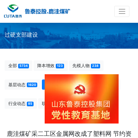
过硬支部建设
全部
降本增效
先模人物
5734
123
238
基层动态
过硬支部建设
图说鹿洼
1620
1284
66
行业动态
职工文苑•职工之家
85
2317
鹿洼煤矿采二工区金属网改成了塑料网 节约资