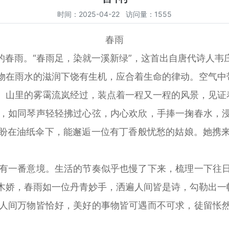
时间：2025-04-22 访问量：1555
春雨
雨。“春雨足，染就一溪新绿”，这首出自唐代诗人韦
物在雨水的滋润下饶有生机，应合着生命的律动。空气中
、山里的雾霭流岚经过，装点着一程又一程的风景，见证
，如同琴声轻轻拂过心弦，内心欢欣，手捧一掬春水，
盼在油纸伞下，能邂逅一位有丁香般忧愁的姑娘。她携
有一番意境。生活的节奏似乎也慢了下来，梳理一下往
木娇，春雨如一位丹青妙手，洒遍人间皆是诗，勾勒出一
人间万物皆恰好，美好的事物皆可遇而不可求，徒留怅