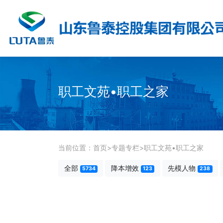
职工文苑•职工之家
当前位置：
首页
>
专题专栏
>
职工文苑•职工之家
全部
降本增效
先模人物
5734
123
238