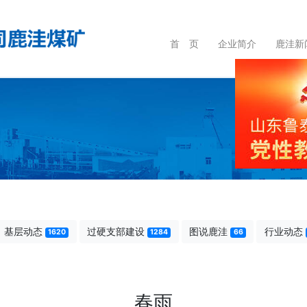
首 页
企业简介
鹿洼新
基层动态
过硬支部建设
图说鹿洼
行业动态
1620
1284
66
春雨