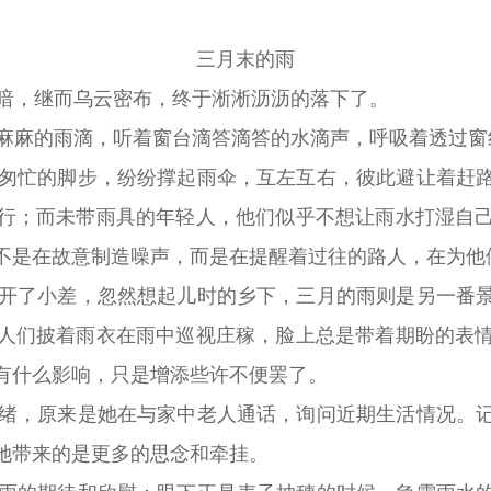
三月末的雨
暗，继而乌云密布，终于淅淅沥沥的落下了。
麻麻的雨滴，听着窗台滴答滴答的水滴声，呼吸着透过窗
匆忙的脚步，纷纷撑起雨伞，互左互右，彼此避让着赶
行；而未带雨具的年轻人，他们似乎不想让雨水打湿自
不是在故意制造噪声，而是在提醒着过往的路人，在为他
开了小差，忽然想起儿时的乡下，三月的雨则是另一番
人们披着雨衣在雨中巡视庄稼，脸上总是带着期盼的表
有什么影响，只是增添些许不便罢了。
绪，原来是她在与家中老人通话，询问近期生活情况。
她带来的是更多的思念和牵挂。