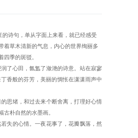
庄的诗句，单从字面上来看，就已经感受
带着草木清新的气息，内心的世界绚丽多
着四季的斑驳。
浸润了心田，氤氲了潋滟的诗意。站在寂寥
来丁香般的芬芳，美丽的惆怅在潇潇雨声中
日的思绪，和过去来个断舍离，打理好心情
幅古朴自然的水墨画。
然若失的心情。一夜花事了，花瓣飘落，然