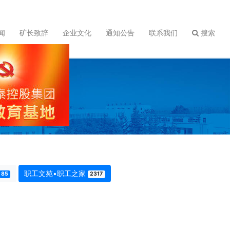
闻
矿长致辞
企业文化
通知公告
联系我们
搜索
职工文苑•职工之家
85
2317