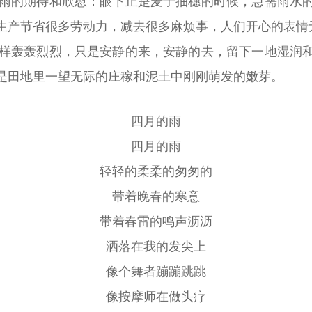
雨的期待和欣慰：眼下正是麦子抽穗的时候，急需雨水
生产节省很多劳动力，减去很多麻烦事，人们开心的表情
样轰轰烈烈，只是安静的来，安静的去，留下一地湿润
是田地里一望无际的庄稼和泥土中刚刚萌发的嫩芽。
四月的雨
四月的雨
轻轻的柔柔的匆匆的
带着晚春的寒意
带着春雷的鸣声沥沥
洒落在我的发尖上
像个舞者蹦蹦跳跳
像按摩师在做头疗