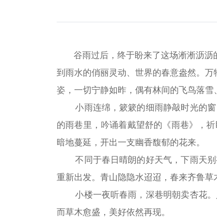
谷雨过后，终于盼来了这场淅淅沥沥的春
到雨水的俏丽灵动、世界的春意盎然。万
姿，一切宁静如昨，偶有林间的飞鸟落雪
小雨连绵，簌簌的细雨静敲时光的窗
的雨巷里，吟诵着戴望舒的《雨巷》，祈
暗地蔓延，开出一支幽香馥郁的花来。
不同于春日晴朗的好天气，下雨天别
重新出发。青山隐隐水迢迢，春来齐鲁草
小楼一夜听春雨，深巷明朝卖杏花。
而草木愈盛，美好依然再现。