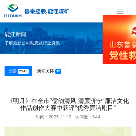
鹿洼新闻
了解最新公司动态及行业资讯
全部
亲切关怀
2945
12
《明月》在全市“儒韵清风·清廉济宁”廉洁文化
作品创作大赛中获评“优秀廉洁剧目”
时间：2025-11-19 访问量：644