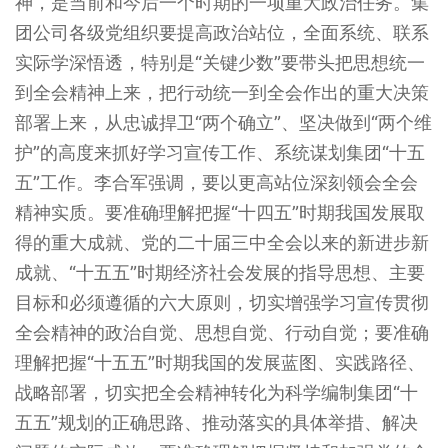
神，是当前和今后一个时期的一项重大政治任务。集
团公司各级党组织要提高政治站位，全面系统、联系
实际学深悟透，特别是“关键少数”要带头把思想统一
到全会精神上来，把行动统一到全会作出的重大决策
部署上来，从忠诚捍卫“两个确立”、坚决做到“两个维
护”的高度来抓好学习宣传工作、系统谋划集团“十五
五”工作。
李合军强调，要以更高站位深刻领会全会
精神实质。要准确理解把握“十四五”时期我国发展取
得的重大成就、党的二十届三中全会以来的新进步新
成就、“十五五”时期经济社会发展的指导思想、主要
目标和必须遵循的六大原则，切实增强学习宣传贯彻
全会精神的政治自觉、思想自觉、行动自觉；要准确
理解把握“十五五”时期我国的发展蓝图、实践路径、
战略部署，切实把全会精神转化为科学编制集团“十
五五”规划的正确思路、推动落实的具体举措、解决