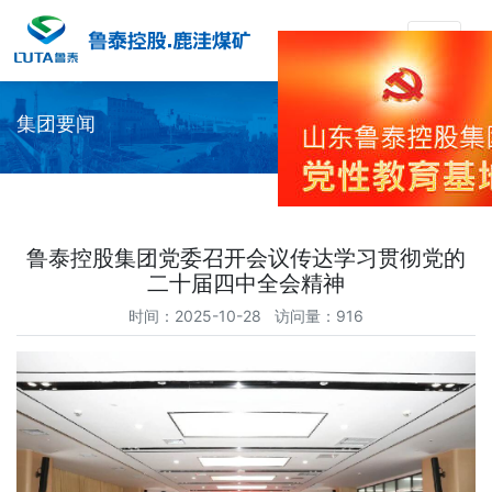
集团要闻
鲁泰控股集团党委召开会议传达学习贯彻党的
二十届四中全会精神
时间：2025-10-28 访问量：916