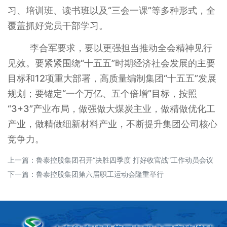
习、培训班、读书班以及“三会一课”等多种形式，全
覆盖抓好党员干部学习。
李合军要求，要以更强担当推动全会精神见行
见效。要紧紧围绕“十五五”时期经济社会发展的主要
目标和12项重大部署，高质量编制集团“十五五”发展
规划；要锚定“一个万亿、五个倍增”目标，按照
“3+3”产业布局，做强做大煤炭主业，做精做优化工
产业，做精做细新材料产业，不断提升集团公司核心
竞争力。
上一篇：
鲁泰控股集团召开“决胜四季度 打好收官战”工作动员会议
下一篇：
鲁泰控股集团第六届职工运动会隆重举行