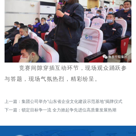
竞赛间隙穿插互动环节，现场观众踊跃参
与答题，现场气氛热烈，精彩纷呈。
上一篇：
集团公司举办“山东省企业文化建设示范基地”揭牌仪式
下一篇：
锁定目标争一流 全力掀起争先进位高质量发展热潮