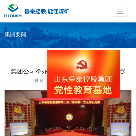
集团要闻
集团公司举办第三届“鲁泰杯”安全知识竞赛
时间：2021-04-13 访问量：2808