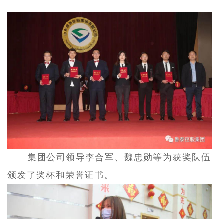
集团公司领导李合军、魏忠勋等为获奖队伍
颁发了奖杯和荣誉证书。