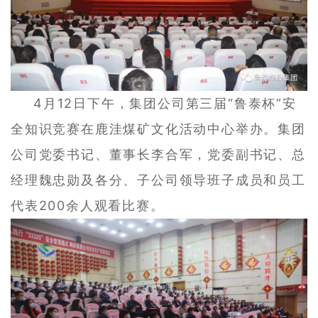
4月12日下午，集团公司第三届“鲁泰杯”安
全知识竞赛在鹿洼煤矿文化活动中心举办。集团
公司党委书记、董事长李合军，党委副书记、总
经理魏忠勋及各分、子公司领导班子成员和员工
代表200余人观看比赛。