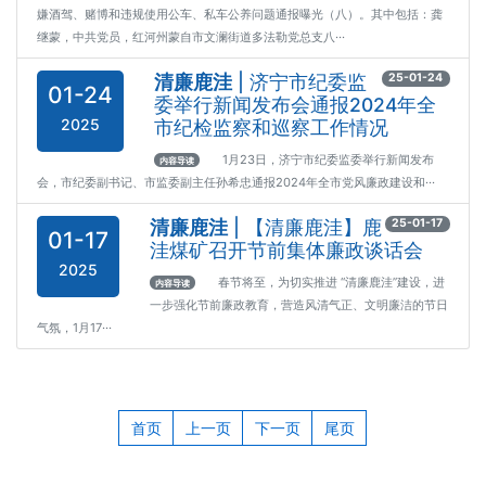
嫌酒驾、赌博和违规使用公车、私车公养问题通报曝光（八）。其中包括：龚
继蒙，中共党员，红河州蒙自市文澜街道多法勒党总支八···
清廉鹿洼
| 济宁市纪委监
25-01-24
01-24
委举行新闻发布会通报2024年全
2025
市纪检监察和巡察工作情况
1月23日，济宁市纪委监委举行新闻发布
内容导读
会，市纪委副书记、市监委副主任孙希忠通报2024年全市党风廉政建设和···
清廉鹿洼
| 【清廉鹿洼】鹿
25-01-17
01-17
洼煤矿召开节前集体廉政谈话会
2025
春节将至，为切实推进 “清廉鹿洼”建设，进
内容导读
一步强化节前廉政教育，营造风清气正、文明廉洁的节日
气氛，1月17···
首页
上一页
下一页
尾页