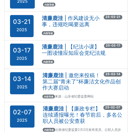
2025
内容导读
清廉鹿洼
| 作风建设无小
25-03-21
03-21
事，违规吃喝要远离
2025
内容导读
清廉鹿洼
| 【纪法小课】
25-03-17
03-17
一图读懂应知应会党纪法规
2025
内容导读
清廉鹿洼
| 邀您来投稿！
25-03-14
03-14
第二届“青未了”杯廉洁文化作品创
2025
作大赛启动
来源：山东省纪委监委网站
内容导读
清廉鹿洼
| 【廉政专栏】
25-02-07
02-07
连续通报曝光！春节前后，多名公
2025
职人员被公安查获
云南省纪委监委2月2日发布党员、公职人员涉
内容导读