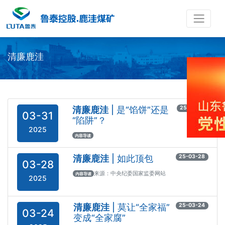
清廉鹿洼
清廉鹿洼
| 是“馅饼”还是
25-03-31
03-31
“陷阱”？
2025
内容导读
清廉鹿洼
| 如此顶包
25-03-28
03-28
来源：中央纪委国家监委网站
内容导读
2025
清廉鹿洼
| 莫让“全家福”
25-03-24
03-24
变成“全家腐”