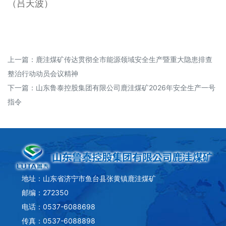
（吕天波）
上一篇：
鹿洼煤矿传达贯彻全市能源领域安全生产暨重大隐患排查
整治行动动员会议精神
下一篇：
山东鲁泰控股集团有限公司鹿洼煤矿2026年安全生产一号
指令
地址：山东省济宁市鱼台县张黄镇鹿洼煤矿
邮编：272350
电话：0537-6088698
传真：0537-6088898