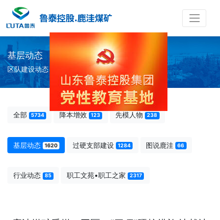
基层动态
区队建设动态
全部
降本增效
先模人物
5734
123
238
基层动态
过硬支部建设
图说鹿洼
1620
1284
66
行业动态
职工文苑•职工之家
85
2317