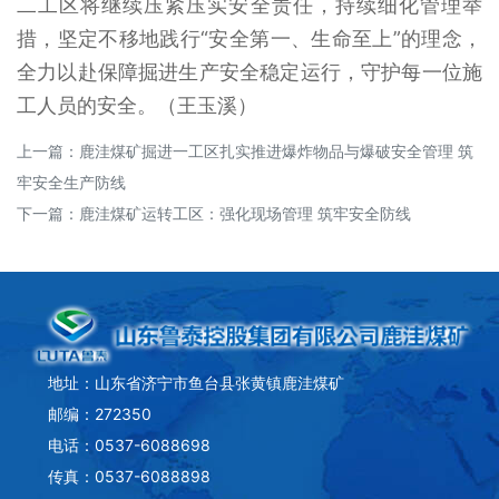
二工区将继续压紧压实安全责任，持续细化管理举
措，坚定不移地践行“安全第一、生命至上”的理念，
全力以赴保障掘进生产安全稳定运行，守护每一位施
工人员的安全。（王玉溪）
上一篇：
鹿洼煤矿掘进一工区扎实推进爆炸物品与爆破安全管理 筑
牢安全生产防线
下一篇：
鹿洼煤矿运转工区：强化现场管理 筑牢安全防线
地址：山东省济宁市鱼台县张黄镇鹿洼煤矿
邮编：272350
电话：0537-6088698
传真：0537-6088898