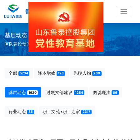
基层动态
区队建设动态
全部
降本增效
先模人物
5734
123
238
基层动态
过硬支部建设
图说鹿洼
1620
1284
66
行业动态
职工文苑•职工之家
85
2317