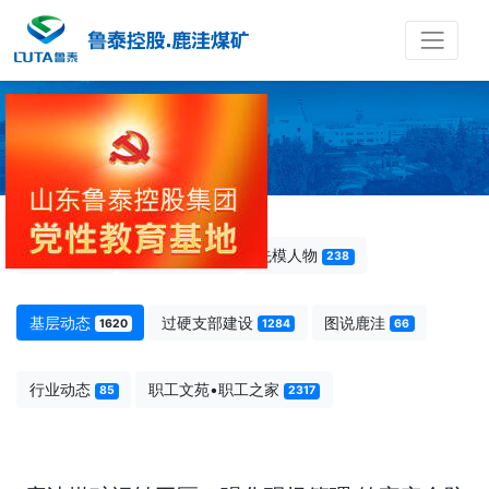
基层动态
区队建设动态
全部
降本增效
先模人物
5734
123
238
基层动态
过硬支部建设
图说鹿洼
1620
1284
66
行业动态
职工文苑•职工之家
85
2317