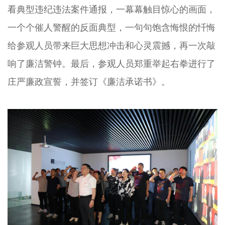
看典型违纪违法案件通报，一幕幕触目惊心的画面，
一个个催人警醒的反面典型，一句句饱含悔恨的忏悔
给参观人员带来巨大思想冲击和心灵震撼，再一次敲
响了廉洁警钟。最后，参观人员郑重举起右拳进行了
庄严廉政宣誓，并签订《廉洁承诺书》。