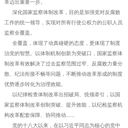
革迈出重要一步。
深化国家监察体制改革，目的是加强党对反腐败
工作的统一领导，实现对所有行使公权力的公职人员
监察全覆盖。
全覆盖，体现了动真碰硬的态度，更体现了制度
治党的智慧。以体制机制创新为突破口，国家监察体
制改革有效解决了过去监察范围过窄、反腐败力量分
散、纪法衔接不畅等问题，不断推动改革形成的制度
优势逐步转化为治理效能。
以纪律检查体制改革出招破局、统领牵引，以国
家监察体制改革创制突破、提升效能，以纪检监察机
构改革配套保障、协同推动……
党的十八大以来，在以习近平同志为核心的党中