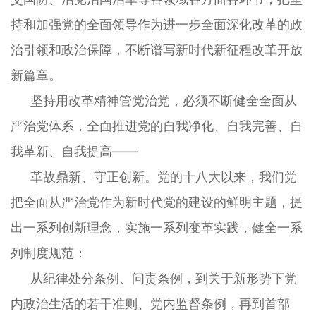
持和加强党的全面领导作为进一步全面深化改革的政
治引领和政治保障，不断谱写新时代新征程改革开放
新篇章。
坚持用改革精神管党治党，必须不断健全全面从
严治党体系，全面推进党的自我净化、自我完善、自
我革新、自我提高——
革故鼎新、守正创新。党的十八大以来，我们党
把全面从严治党作为新时代党的建设的鲜明主题，提
出一系列创新理念，实施一系列变革实践，健全一系
列制度规范：
从纪律处分条例、问责条例，到关于新形势下党
内政治生活的若干准则、党内监督条例，再到首部