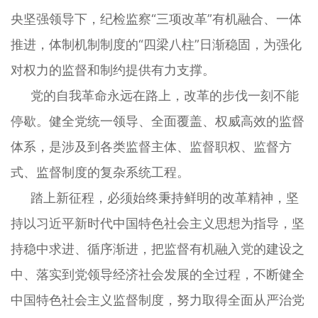
央坚强领导下，纪检监察“三项改革”有机融合、一体
推进，体制机制制度的“四梁八柱”日渐稳固，为强化
对权力的监督和制约提供有力支撑。
党的自我革命永远在路上，改革的步伐一刻不能
停歇。健全党统一领导、全面覆盖、权威高效的监督
体系，是涉及到各类监督主体、监督职权、监督方
式、监督制度的复杂系统工程。
踏上新征程，必须始终秉持鲜明的改革精神，坚
持以习近平新时代中国特色社会主义思想为指导，坚
持稳中求进、循序渐进，把监督有机融入党的建设之
中、落实到党领导经济社会发展的全过程，不断健全
中国特色社会主义监督制度，努力取得全面从严治党