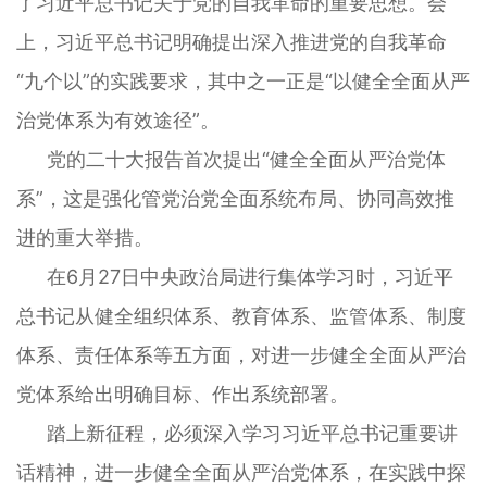
了习近平总书记关于党的自我革命的重要思想。会
上，习近平总书记明确提出深入推进党的自我革命
“九个以”的实践要求，其中之一正是“以健全全面从严
治党体系为有效途径”。
党的二十大报告首次提出“健全全面从严治党体
系”，这是强化管党治党全面系统布局、协同高效推
进的重大举措。
在6月27日中央政治局进行集体学习时，习近平
总书记从健全组织体系、教育体系、监管体系、制度
体系、责任体系等五方面，对进一步健全全面从严治
党体系给出明确目标、作出系统部署。
踏上新征程，必须深入学习习近平总书记重要讲
话精神，进一步健全全面从严治党体系，在实践中探